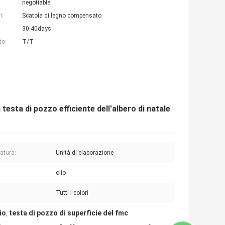
negotiable
i:
Scatola di legno compensato
30-40days
to:
T/T
 testa di pozzo efficiente dell'albero di natale
atura:
Unità di elaborazione
olio
Tutti i colori
io
testa di pozzo di superficie del fmc
,