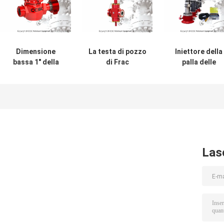
Dimensione
La testa di pozzo
Iniettore della
bassa 1" della
di Frac
palla delle
valvola di coppia
dell'acciaio
componenti del
di torsione della
legato parte la
testa di pozzo d
testa di pozzo ad
classe materiale
CCSC Frac con i
alta pressione di
l'aa - HH della
rendimento
Frac - 3" per
valvola a
elevato/la
l'attrezzatura del
saracinesca della
stabilità
giacimento di
vite della palla
petrolio
Las