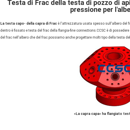
Testa di Frac della testa di pozzo di ap
pressione per l'alb
La testa capo- della capra di Frac
è l'attrezzatura usata spesso sull'albero del fr
dentro è fissato e testa del frac della flangia-fine connections.CCSC è di possedere l
del frac nell'albero che del frac possiamo anche progettare molti tipo della testa del
«La capra capa» ha flangiato testa