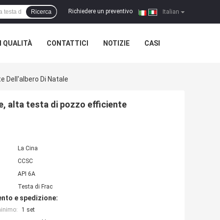
Richiedere un preventivo
Ricerca
|
Italian
 QUALITÀ
CONTATTICI
NOTIZIE
CASI
e Dell'albero Di Natale
, alta testa di pozzo efficiente
La Cina
CCSC
API 6A
Testa di Frac
nto e spedizione:
minimo:
1 set