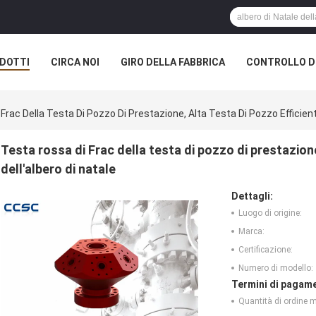
DOTTI
CIRCA NOI
GIRO DELLA FABBRICA
CONTROLLO DI
Frac Della Testa Di Pozzo Di Prestazione, Alta Testa Di Pozzo Efficient
Testa rossa di Frac della testa di pozzo di prestazione
dell'albero di natale
Dettagli:
Luogo di origine:
Marca:
Certificazione:
Numero di modello:
Termini di pagame
Quantità di ordine 