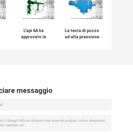
L'api 6A ha
La testa di pozzo
approvato la
ad alta pressione
la
testa di pozzo di
di Frac parte la
i
Frac, albero di
valvola idraulica
l
Natale della testa
di Frac per
di pozzo dell'olio
l'albero di Frac
2,000psi -
del giacimento di
20,000psi
petrolio
ciare messaggio