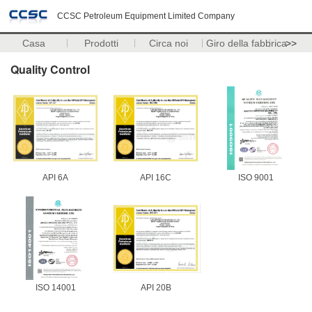
CCSC Petroleum Equipment Limited Company
Casa
Prodotti
Circa noi
Giro della fabbrica
>>
Quality Control
API 6A
API 16C
ISO 9001
ISO 14001
API 20B