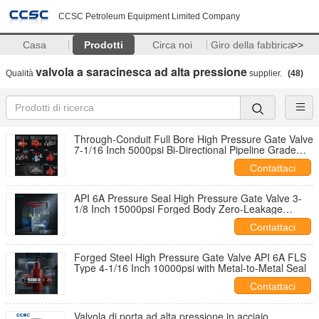
CCSC Petroleum Equipment Limited Company
Casa
Prodotti
Circa noi
Giro della fabbrica
>>
valvola a saracinesca ad alta pressione
Qualità
supplier.
(48)
Through-Conduit Full Bore High Pressure Gate Valve
7-1/16 Inch 5000psi Bi-Directional Pipeline Grade
System
Contattaci
API 6A Pressure Seal High Pressure Gate Valve 3-
1/8 Inch 15000psi Forged Body Zero-Leakage
Bonnet Design
Contattaci
Forged Steel High Pressure Gate Valve API 6A FLS
Type 4-1/16 Inch 10000psi with Metal-to-Metal Seal
Contattaci
Valvola di porta ad alta pressione in acciaio