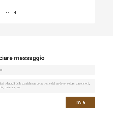
2
>>
>|
ciare messaggio