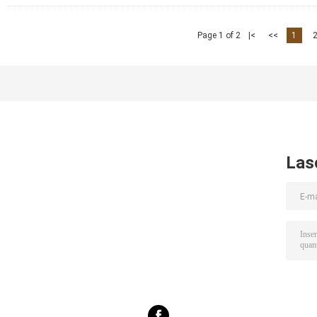
Page 1 of 2
|<
<<
1
Las