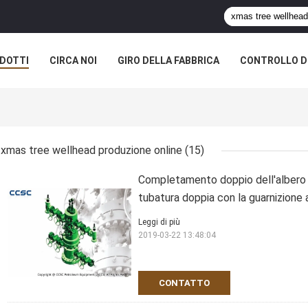
DOTTI
CIRCA NOI
GIRO DELLA FABBRICA
CONTROLLO DI
xmas tree wellhead produzione online
(15)
Completamento doppio dell'albero di
tubatura doppia con la guarnizione a
Leggi di più
2019-03-22 13:48:04
CONTATTO