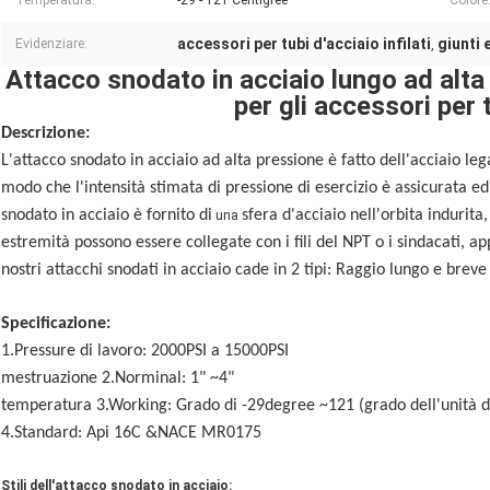
Temperatura:
-29 - 121 Centigree
Colore
accessori per tubi d'acciaio infilati
giunti 
Evidenziare:
,
Attacco snodato in acciaio lungo ad alta
per gli accessori per 
Descrizione:
L'attacco snodato in acciaio ad alta pressione è fatto dell'acciaio leg
modo che l'intensità stimata di pressione di esercizio è assicurata ed
snodato in acciaio è fornito di
sfera d'acciaio nell'orbita indurit
una
estremità possono essere collegate con i fili del NPT o i sindacati, app
nostri attacchi snodati in acciaio cade in 2 tipi: Raggio lungo e breve
Specificazione:
1.Pressure di lavoro: 2000PSI a 15000PSI
mestruazione 2.Norminal: 1" ~4"
temperatura 3.Working: Grado di -29degree ~121 (grado dell'unità d
4.Standard: Api 16C &NACE MR0175
Stili dell'attacco snodato in acciaio: