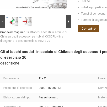
Prezzo:
Imballaggi particolar
Tempi di consegna:
Termini di pagamen
Contatto
Grande immagine :
Gli attacchi snodati in acciaio di
Chiksan degli accessori per tubi di CCSCFlowline
disegnano la pressione di esercizio 20
Gli attacchi snodati in acciaio di Chiksan degli accessori p
di esercizio 20
descrizione
Dimensione:
1" - 4"
Fine c
Pressione di esercizio:
2000 - 15,000PSI
Servizi
Elaborazione del tipo:
Pezzo fucinato
Materi