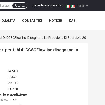
Richiedere un preventivo
Ricerca
|
Italian
 QUALITÀ
CONTATTICI
NOTIZIE
CASI
ubi Di CCSCFlowline Disegnano La Pressione Di Esercizio 20
ori per tubi di CCSCFlowline disegnano la
La Cina
CCSC
API 16C
Stile 20
nto e spedizione:
minimo:
1 set