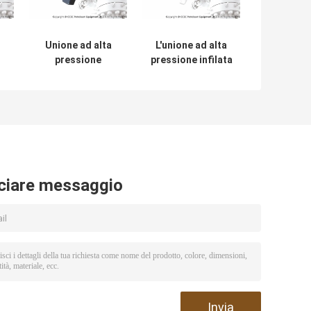
Unione ad alta
L'unione ad alta
pressione
pressione infilata
forgiata del
1002 del martello
bi
martello di Weco
di Weco del fico
del fico 400 con
degli accessori
-4
gamma da a 1-4
per tubi della
ee
pollici
linea di
e
scorrimento si è
collegata
ciare messaggio