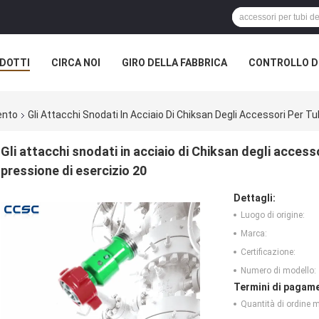
DOTTI
CIRCA NOI
GIRO DELLA FABBRICA
CONTROLLO DI
mento
Gli Attacchi Snodati In Acciaio Di Chiksan Degli Accessori Per T
Gli attacchi snodati in acciaio di Chiksan degli access
pressione di esercizio 20
Dettagli:
Luogo di origine:
Marca:
Certificazione:
Numero di modello:
Termini di pagame
Quantità di ordine 