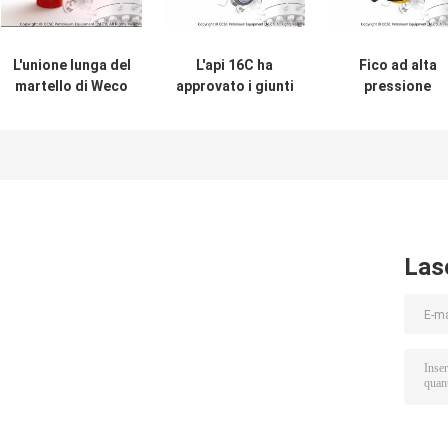
L'unione lunga del
L'api 16C ha
Fico ad alta
martello di Weco
approvato i giunti
pressione
del gomito di
di tubo ed i
forgiato degli
spazzata degli
montaggi, giunto
accessori per tu
accessori per tubi
integrale ad alta
della linea di
della linea di
pressione del
scorrimento a 1
scorrimento di
cucciolo
pollici per le lin
CCSC si è
dell'inondazion
collegata
dell'acqua
Las