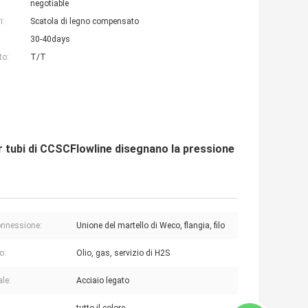
negotiable
i:
Scatola di legno compensato
30-40days
to:
T/T
er tubi di CCSCFlowline disegnano la pressione
onnessione:
Unione del martello di Weco, flangia, filo
o:
Olio, gas, servizio di H2S
ale:
Acciaio legato