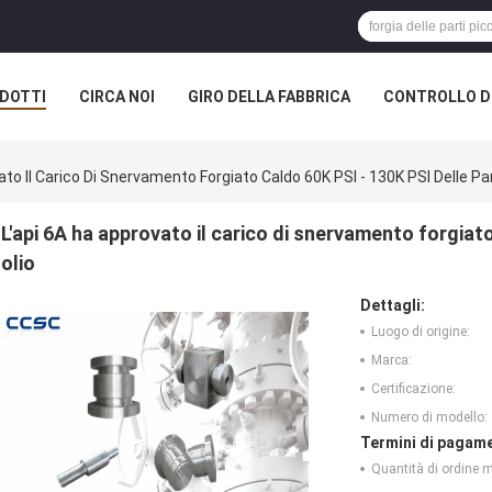
DOTTI
CIRCA NOI
GIRO DELLA FABBRICA
CONTROLLO DI
ato Il Carico Di Snervamento Forgiato Caldo 60K PSI - 130K PSI Delle Par
L'api 6A ha approvato il carico di snervamento forgiato
olio
Dettagli:
Luogo di origine:
Marca:
Certificazione:
Numero di modello:
Termini di pagame
Quantità di ordine 