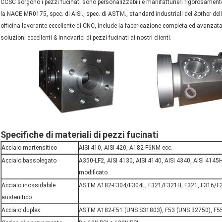
CCSC sorgono i pezzi fucinati sono personalizzabili e manifatturieri rigorosament
la NACE MR0175, spec. di AISI., spec. di ASTM., standard industriali del &other del
officina lavorante eccellente di CNC, include la fabbricazione completa ed avanzat
soluzioni eccellenti & innovarici di pezzi fucinati ai nostri clienti.
Specifiche di materiali di pezzi fucinati
Acciaio martensitico
AISI 410, AISI 420, A182-F6NM ecc.
Acciaio bassolegato
A350-LF2, AISI 4130, AISI 4140, AISI 4340, AISI 4145H
modificato.
Acciaio inossidabile
ASTM A182-F304/F304L, F321/F321H, F321, F316/F3
austenitico
Acciaio duplex
ASTM A182-F51 (UNS S31803), F53 (UNS 32750), F55