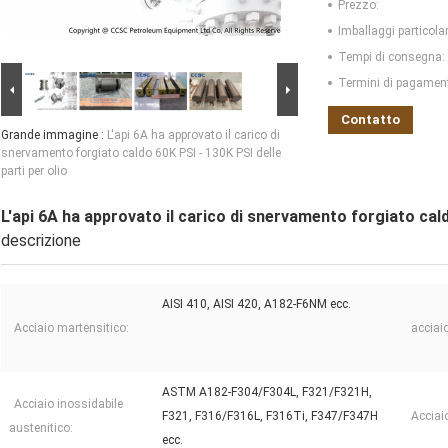
Prezzo:
Imballaggi particolar
Tempi di consegna:
Termini di pagamen
Contatto
Grande immagine :
L'api 6A ha approvato il carico di
snervamento forgiato caldo 60K PSI - 130K PSI delle
parti per olio
L'api 6A ha approvato il carico di snervamento forgiato cald
descrizione
AISI 410, AISI 420, A182-F6NM ecc.
Acciaio martensitico:
acciai
ASTM A182-F304/F304L, F321/F321H,
Acciaio inossidabile
F321, F316/F316L, F316Ti, F347/F347H
Acciai
austenitico:
ecc.