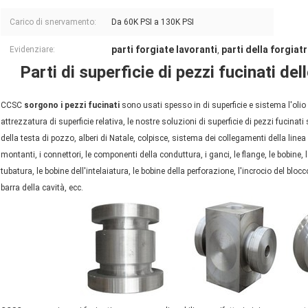
Carico di snervamento:
Da 60K PSI a 130K PSI
parti forgiate lavoranti
parti della forgiat
Evidenziare:
,
Parti di superficie di pezzi fucinati dell
CCSC
sorgono i pezzi fucinati
sono usati spesso in di superficie e sistema l'olio 
attrezzatura di superficie relativa, le nostre soluzioni di superficie di pezzi fucinat
della testa di pozzo, alberi di Natale, colpisce, sistema dei collegamenti della linea 
montanti, i connettori, le componenti della conduttura, i ganci, le flange, le bobine, le
tubatura, le bobine dell'intelaiatura, le bobine della perforazione, l'incrocio del blocco
barra della cavità, ecc.