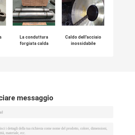
a
La conduttura
Caldo dell'acciaio
forgiata calda
inossidabile
delle parti di
forgiato si separa
CCSC ha fatto un
la superficie di
passo usura
lucidatura per la
d'acciaio
perforazione
dell'asse che
gas/del petrolio
ti
resiste all'uso a
lungo termine
ciare messaggio