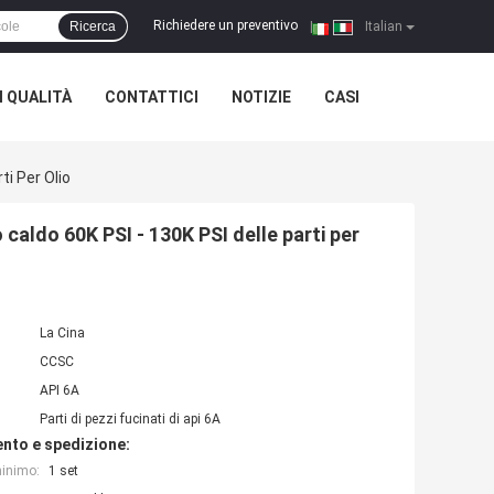
Richiedere un preventivo
Ricerca
|
Italian
 QUALITÀ
CONTATTICI
NOTIZIE
CASI
ti Per Olio
 caldo 60K PSI - 130K PSI delle parti per
La Cina
CCSC
API 6A
Parti di pezzi fucinati di api 6A
nto e spedizione:
minimo:
1 set