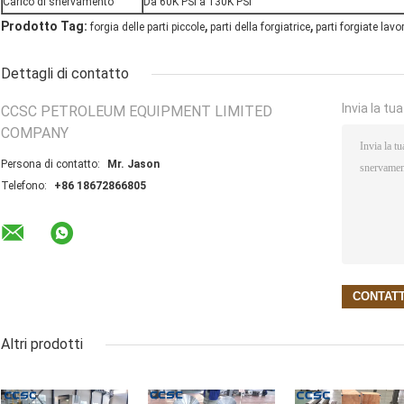
Carico di snervamento
Da 60K PSI a 130K PSI
,
,
Prodotto Tag:
forgia delle parti piccole
parti della forgiatrice
parti forgiate lavo
Dettagli di contatto
Invia la tu
CCSC PETROLEUM EQUIPMENT LIMITED
COMPANY
Persona di contatto:
Mr. Jason
Telefono:
+86 18672866805
Altri prodotti