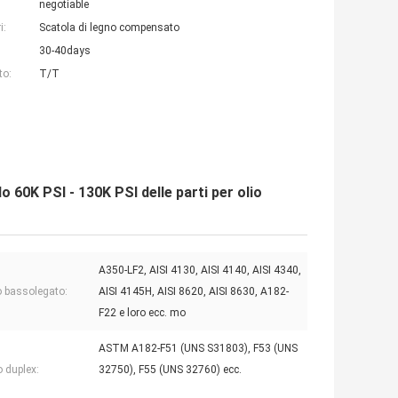
negotiable
i:
Scatola di legno compensato
30-40days
to:
T/T
o 60K PSI - 130K PSI delle parti per olio
A350-LF2, AISI 4130, AISI 4140, AISI 4340,
o bassolegato:
AISI 4145H, AISI 8620, AISI 8630, A182-
F22 e loro ecc. mo
ASTM A182-F51 (UNS S31803), F53 (UNS
o duplex:
32750), F55 (UNS 32760) ecc.