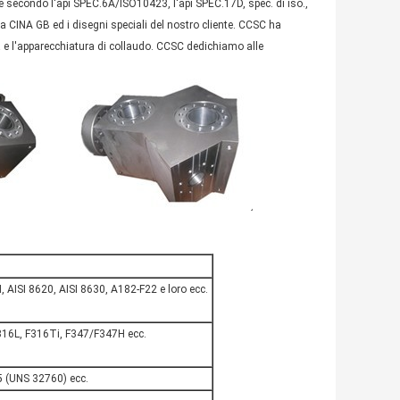
e secondo l'api SPEC.6A/ISO10423, l'api SPEC.17D, spec. di iso.,
la CINA GB ed i disegni speciali del nostro cliente. CCSC ha
a e l'apparecchiatura di collaudo. CCSC dedichiamo alle
, AISI 8620, AISI 8630, A182-F22 e loro ecc.
16L, F316Ti, F347/F347H ecc.
 (UNS 32760) ecc.