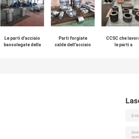
Le parti d'acciaio
Parti forgiate
CCSC che lavor
bassolegate della
calde dell'acciaio
le parti a
forgiatrice,
legato che
macchina
goccia resistente
subiscono
forgiate, AISI
dell'abrasione
elettrotipia -
1040 pezzo
hanno forgiato le
trattamento di
fucinato
parti
superficie
materiale 1045
galvanizzato
1035 piccole par
Las