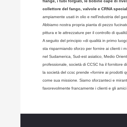
flange, i tubi forgiati, le bobine cape di rive
collettore del fango, valvole e CRNA speciale 
ampiamente usati in olio e nell'industria del gas
Abbiamo nostra propria pianta di pezzo fucinato 
pittura e le attrezzature per il controllo di qualit
A seguito del principio «di qualità in primo luo
sta risparmiando sforzo per fornire ai clienti i m
nel Sudamerica, Sud-est asiatico, Medio Oriente,
professionale, società di CCSC ha il fornitore di
la società del ccsc prende «fornire ai prodotti q
come sua missione. Siamo sforzanteci e miranti d
favorevolmente francamente i clienti e gli amic