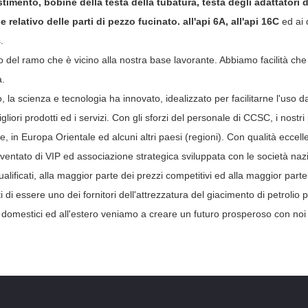
stimento, bobine della testa della tubatura, testa degli adattatori de
relativo delle parti di pezzo fucinato. all'api 6A, all'api 16C
ed ai d
.
del ramo che è vicino alla nostra base lavorante. Abbiamo facilità che i
à.
go, la scienza e tecnologia ha innovato, idealizzato per facilitarne l'us
igliori prodotti ed i servizi. Con gli sforzi del personale di CCSC, i nostr
 in Europa Orientale ed alcuni altri paesi (regioni). Con qualità eccellen
ventato di VIP ed associazione strategica sviluppata con le società nazio
ualificati, alla maggior parte dei prezzi competitivi ed alla maggior part
i essere uno dei fornitori dell'attrezzatura del giacimento di petrolio 
i domestici ed all'estero veniamo a creare un futuro prosperoso con noi