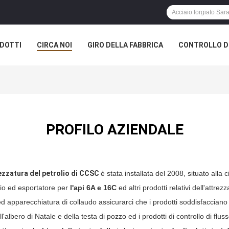
DOTTI
CIRCA NOI
GIRO DELLA FABBRICA
CONTROLLO DI
PROFILO AZIENDALE
rezzatura del petrolio di CCSC
è stata installata del 2008, situato alla 
olio ed esportatore per
l'api 6A e 16C
ed altri prodotti relativi dell'attre
pparecchiatura di collaudo assicurarci che i prodotti soddisfacciano l
ell'albero di Natale e della testa di pozzo ed i prodotti di controllo di flu