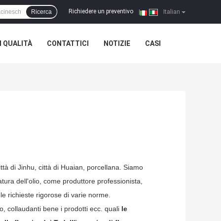
Richiedere un preventivo
Ricerca
|
Italian
 QUALITÀ
CONTATTICI
NOTIZIE
CASI
città di Jinhu, città di Huaian, porcellana. Siamo
zzatura dell'olio, come produttore professionista,
e richieste rigorose di varie norme.
sso, collaudanti bene i prodotti ecc. quali
le